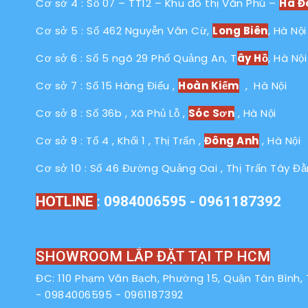
Cơ sở 4 : Số 07 – TT12 – Khu đô thị Văn Phú –
Hà Đ
Cơ sở 5 : Số 462 Nguyễn Văn Cừ,
Long Biên
, Hà Nội
Cơ sở 6 : Số 5 ngõ 29 Phố Quảng An, T
ây Hồ
, Hà Nội
Cơ sở 7 : Số 15 Hàng Điếu ,
Hoàn Kiếm
, Hà Nội
Cơ sở 8 : Số 36b , Xã Phủ Lỗ ,
Sóc Sơn
, Hà Nội
Cơ sở 9 : Tổ 4 , Khối 1 , Thị Trấn ,
Đông Anh
, Hà Nội
Cơ sở 10 : Số 46 Đường Quảng Oai , Thị Trấn Tây Đằ
HOTLINE
:
0984006595 - 0961187392
SHOWROOM LẮP ĐẶT TẠI TP HCM
ĐC: 110 Phạm Văn Bạch, Phường 15, Quận Tân Bình
-
0984006595
-
0961187392