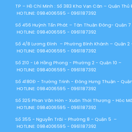
TP – Hồ Chí Minh : Số 383 Kha Vạn Cân – Quận Thủ
HOTLINE:
0984006595
-
0961187392
Số 456 Huỳnh Tấn Phát – Tân Thuận Đông- Quận 7
HOTLINE:
0984006595
-
0961187392
Số 4/8 Lương Đình – Phường Bình Khánh – Quận 2 
HOTLINE:
0984006595
-
0961187392
Số 210 - Lê Hồng Phong - Phường 2 - Quận 10 –
HOTLINE:
0984006595
-
0961187392
Số 4180Đ - Trường Trinh - Đông Hưng Thuận - Quận
HOTLINE:
0984006595
-
0961187392
Số 325 Phan Văn Hớn - Xuân Thới Thượng - Hóc M
HOTLINE:
0984006595
-
0961187392
Số 355 - Nguyễn Trãi - Phường 8 - Quận 5 –
HOTLINE:
0984006595
-
0961187392