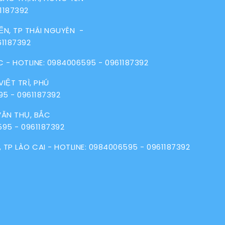
1187392
N, TP THÁI NGUYÊN -
61187392
C - HOTLINE:
0984006595
-
0961187392
IỆT TRÌ, PHÚ
95
-
0961187392
VĂN THỤ, BẮC
595
-
0961187392
 TP LÀO CAI - HOTLINE:
0984006595
-
0961187392