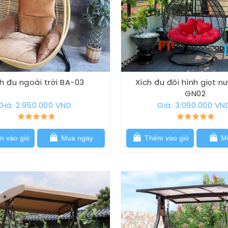
h đu ngoài trời BA-03
Xích đu đôi hình giọt n
GN02
Giá: 2.950.000 VND
Giá: 3.090.000 VN
 vào giỏ
Mua ngay
Thêm vào giỏ
Mu