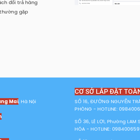
ch đổi trả hàng
 thường gặp
CƠ SỞ LẮP ĐẶT TOÀ
ng Mai
, Hà Nội
SỐ 16, ĐƯỜNG NGUYỄN TRÃI
PHÒNG - HOTLINE:
098400
m
SỐ 36, LÊ LỢI, Phường LAM
HÓA - HOTLINE:
098400659