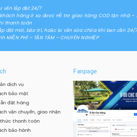
tư vấn lắp đặt 24/7
i khách hàng ở xa được Hỗ trợ giao hàng COD tận nhà 
hi thanh toán
lắp đặt mới, bảo trì, hoặc tư vấn sửa chữa khi bạn cần 24/
nh MIỄN PHÍ – TẬN TÂM – CHUYÊN NGHIỆP
ách
Fanpage
ản dịch vụ
ách bảo mật
ẫn đặt hàng
ách vận chuyển, giao nhận
thức thanh toán
ách bảo hành