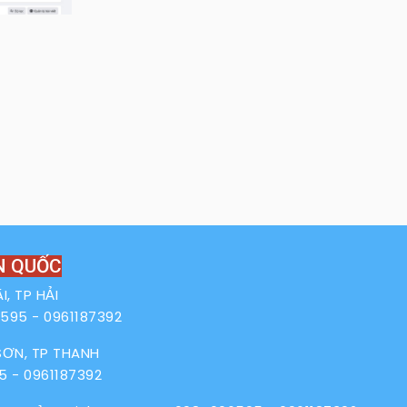
N QUỐC
, TP HẢI
6595
-
0961187392
 SƠN, TP THANH
5
-
0961187392