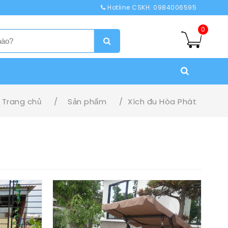
Hotline CSKH: 0984006595
0
Trang chủ
/
Sản phẩm
/
Xích đu Hòa Phát