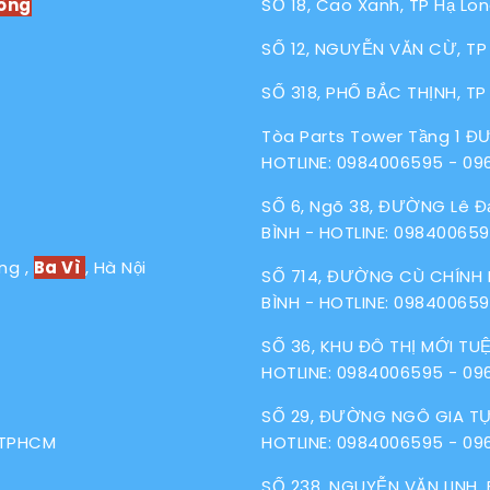
ông
SỐ 18, Cao Xanh, TP Hạ Lon
SỐ 12, NGUYỄN VĂN CỪ, TP 
SỐ 318, PHỐ BẮC THỊNH, TP
Tòa Parts Tower Tầng 1 Đ
HOTLINE:
0984006595
-
09
SỐ 6, Ngõ 38, ĐƯỜNG Lê Đạ
BÌNH - HOTLINE:
09840065
ng ,
Ba Vì
, Hà Nội
SỐ 714, ĐƯỜNG CÙ CHÍNH 
BÌNH - HOTLINE:
09840065
SỐ 36, KHU ĐÔ THỊ MỚI TUỆ
HOTLINE:
0984006595
-
09
SỐ 29, ĐƯỜNG NGÔ GIA TỰ
, TPHCM
HOTLINE:
0984006595
-
09
SỐ 238, NGUYỄN VĂN LINH,