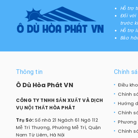
Hỗ trợ 
Đối vớ
trước k
Hỗ trợ 
Bảo hà
Thông tin
Chính s
Ô Dù Hòa Phát VN
Điều kho
Chính s
CÔNG TY TNHH SẢN XUẤT VÀ DỊCH
Hướng d
VỤ NỘI THẤT HÒA PHÁT
Chính s
Trụ Sở:
Số nhà 21 Ngách 61 Ngõ 112
Phương 
Mễ Trì Thượng, Phường Mễ Trì, Quận
Chính s
Nam Từ Liêm, Hà Nội