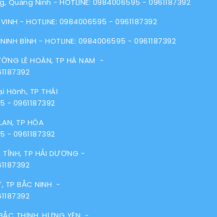
g, Quảng Ninh - HOTLINE:
0984006595
-
0961187392
VINH - HOTLINE:
0984006595
-
0961187392
 NINH BÌNH - HOTLINE:
0984006595
-
0961187392
ƯỜNG LÊ HOÀN, TP HÀ NAM -
61187392
i Hành, TP THÁI
95
-
0961187392
LAN, TP HÒA
95
-
0961187392
 TĨNH, TP HẢI DƯƠNG -
61187392
, TP BẮC NINH -
61187392
 BẮC THỊNH, HƯNG YÊN -