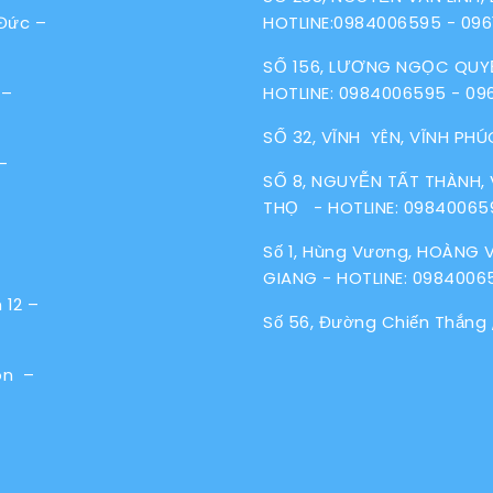
 Đức –
HOTLINE:
0984006595
-
096
SỐ 156, LƯƠNG NGỌC QUYẾ
 –
HOTLINE:
0984006595
-
09
SỐ 32, VĨNH YÊN, VĨNH PHÚ
–
SỐ 8, NGUYỄN TẤT THÀNH, V
THỌ - HOTLINE:
09840065
Số 1, Hùng Vương, HOÀNG 
GIANG - HOTLINE:
0984006
 12 –
Số 56, Đường Chiến Thắng ,
ôn –