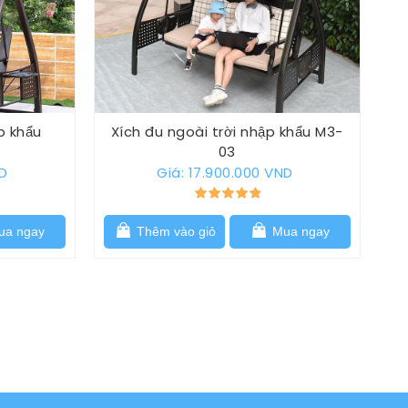
p khẩu
Xích đu ngoài trời nhập khẩu M3-
03
ND
Giá: 17.900.000 VND
a ngay
Thêm vào giỏ
Mua ngay