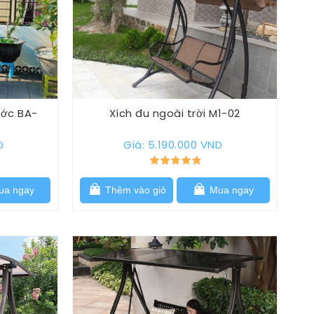
ước BA-
Xích đu ngoài trời M1-02
D
Giá: 5.190.000 VND
a ngay
Thêm vào giỏ
Mua ngay