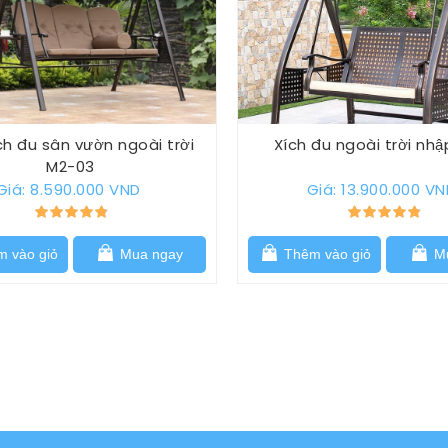
ch đu sân vườn ngoài trời
Xích đu ngoài trời nhậ
M2-03
Giá: 8.590.000 VND
Giá: 13.900.000 V
 vào giỏ
Mua ngay
Thêm vào giỏ
Mu