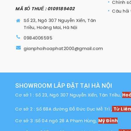
Chính sá
MÃ SỐ THUẾ : 0109189402
Câu hỏi
Số 23, Ngõ 307 Nguyễn Xiển, Tân
Triều, Hoàng Mai, Hà Nội
0984006595
gianphoihoaphat2000@gmail.com
SHOWROOM LẮP ĐẶT TẠI HÀ NỘI
Cơ sở 1 : Số 23, Ngõ 307 Nguyễn Xiển, Tân Triều,
Hoà
Cơ sở 2 : Số 68A đường Đỗ Đức Dục Mễ Trì ,
Từ Liê
Cơ sở 3 :Số 04 ngõ 28 A Phạm Hùng,
Mỹ Đình