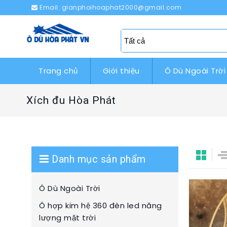
Email: gianphoihoaphat2000@gmail.com
Trang chủ
Giới thiệu
Ô Dù Ngoài Trời
Xích đu Hòa Phát
Danh mục sản phẩm
Ô Dù Ngoài Trời
Ô hợp kim hệ 360 đèn led năng
lượng mặt trời