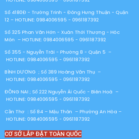
Số 4180Đ - Trường Trinh - Đông Hưng Thuận - Quận
12 – HOTLINE:
0984006595
-
0961187392
Số 325 Phan Văn Hớn - Xuân Thới Thượng - Hóc
Môn – HOTLINE:
0984006595
-
0961187392
Số 355 - Nguyễn Trãi - Phường 8 - Quận 5 –
HOTLINE:
0984006595
-
0961187392
BÌNH DƯƠNG ; Số 389 Hoàng Văn Thụ –
HOTLINE:
0984006595
-
0961187392
ĐỒNG NAI ; Số 222 Nguyễn Ái Quốc - Biên Hoà –
HOTLINE:
0984006595
-
0961187392
Cần Thơ : Số 84 – Mậu Thân – Phường An Hòa –
HOTLINE:
0984006595
-
0961187392
CƠ SỞ LẮP ĐẶT TOÀN QUỐC