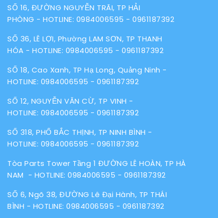
SỐ 16, ĐƯỜNG NGUYỄN TRÃI, TP HẢI
PHÒNG - HOTLINE:
0984006595
-
0961187392
SỐ 36, LÊ LỢI, Phường LAM SƠN, TP THANH
HÓA - HOTLINE:
0984006595
-
0961187392
SỐ 18, Cao Xanh, TP Hạ Long, Quảng Ninh -
HOTLINE:
0984006595
-
0961187392
SỐ 12, NGUYỄN VĂN CỪ, TP VINH -
HOTLINE:
0984006595
-
0961187392
SỐ 318, PHỐ BẮC THỊNH, TP NINH BÌNH -
HOTLINE:
0984006595
-
0961187392
Tòa Parts Tower Tầng 1 ĐƯỜNG LÊ HOÀN, TP HÀ
NAM - HOTLINE:
0984006595
-
0961187392
SỐ 6, Ngõ 38, ĐƯỜNG Lê Đại Hành, TP THÁI
BÌNH - HOTLINE:
0984006595
-
0961187392