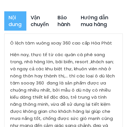
Nội
Vận
Bảo
Hướng dẫn
dung
chuyển
hành
mua hàng
Ô lệch tâm vuông xoay 360 cao cấp Hòa Phát
Hiện nay, thực tế từ các quán cà phê sang
trọng, nhà hàng lớn, bãi biển, resort ,khách sạn;
và ngay cả các khu biệt thự, khuôn viên nhà ở
nông thôn hay thành thị,… thì các loại ô dù lệch
tâm sooay 360 đang là sản phẩm được ưa
chuộng nhiều nhất, bởi mẫu ô dù này có nhiều
kiểu dáng thiết kế độc đáo, trẻ trung và tính
năng thông minh, vừa dễ sử dụng lại tiết kiệm
được không gian cho khách hàng lại giúp che
mưa nắng tốt, chống được sức gió mạnh cũng
như mang đến cảm giác sang chảnh, đẹp và