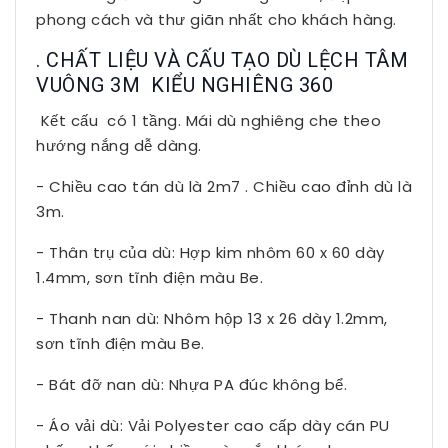
phong cách và thư giãn nhất cho khách hàng.
. CHẤT LIỆU VÀ CẤU TẠO DÙ LỆCH TÂM
VUÔNG 3M KIỂU NGHIÊNG 360
Kết cấu có 1 tầng. Mái dù nghiêng che theo
hướng nắng dễ dàng.
- Chiều cao tán dù là 2m7 . Chiều cao đỉnh dù là
3m.
- Thân trụ của dù: Hợp kim nhôm 60 x 60 dày
1.4mm, sơn tĩnh điện màu Be.
- Thanh nan dù: Nhôm hộp 13 x 26 dày 1.2mm,
sơn tĩnh điện màu Be.
- Bát đỡ nan dù: Nhựa PA đúc không bể.
- Áo vải dù: Vải Polyester cao cấp dày cán PU