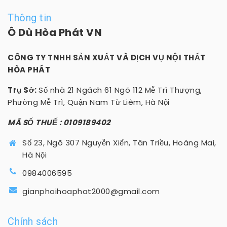
Thông tin
Ô Dù Hòa Phát VN
CÔNG TY TNHH SẢN XUẤT VÀ DỊCH VỤ NỘI THẤT
HÒA PHÁT
Trụ Sở:
Số nhà 21 Ngách 61 Ngõ 112 Mễ Trì Thượng,
Phường Mễ Trì, Quận Nam Từ Liêm, Hà Nội
MÃ SỐ THUẾ : 0109189402
Số 23, Ngõ 307 Nguyễn Xiển, Tân Triều, Hoàng Mai,
Hà Nội
0984006595
gianphoihoaphat2000@gmail.com
Chính sách