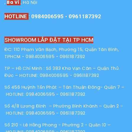
,
Ba Vì
, Hà Nội
HOTLINE
:
0984006595 - 0961187392
SHOWROOM LẮP ĐẶT TẠI TP HCM
ĐC: 110 Phạm Văn Bạch, Phường 15, Quận Tân Bình,
TPHCM -
0984006595
-
0961187392
TP – Hồ Chí Minh : Số 383 Kha Vạn Cân – Quận Thủ
Đức – HOTLINE:
0984006595
-
0961187392
Số 456 Huỳnh Tấn Phát – Tân Thuận Đông- Quận 7 –
HOTLINE:
0984006595
-
0961187392
Số 4/8 Lương Đình – Phường Bình Khánh – Quận 2 –
HOTLINE:
0984006595
-
0961187392
Số 210 - Lê Hồng Phong - Phường 2 - Quận 10 –
HOTLINE:
0984006595
-
0961187392