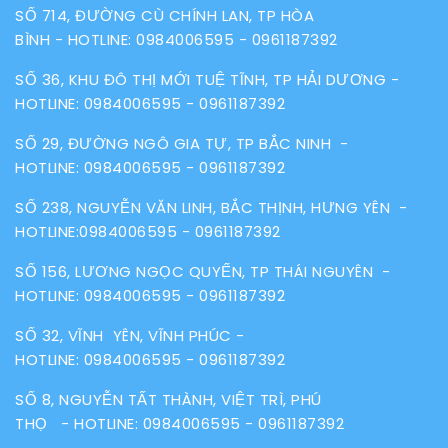
SỐ 714, ĐƯỜNG CÙ CHÍNH LAN, TP HÒA
BÌNH - HOTLINE:
0984006595
-
0961187392
SỐ 36, KHU ĐÔ THỊ MỚI TUỆ TĨNH, TP HẢI DƯƠNG -
HOTLINE:
0984006595
-
0961187392
SỐ 29, ĐƯỜNG NGÔ GIA TỰ, TP BẮC NINH -
HOTLINE:
0984006595
-
0961187392
SỐ 238, NGUYỄN VĂN LINH, BẮC THỊNH, HƯNG YÊN -
HOTLINE:
0984006595
-
0961187392
SỐ 156, LƯƠNG NGỌC QUYẾN, TP THÁI NGUYÊN -
HOTLINE:
0984006595
-
0961187392
SỐ 32, VĨNH YÊN, VĨNH PHÚC -
HOTLINE:
0984006595
-
0961187392
SỐ 8, NGUYỄN TẤT THÀNH, VIỆT TRÌ, PHÚ
THỌ - HOTLINE:
0984006595
-
0961187392