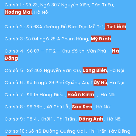
Cơ sở 1 : Số 23, Ngõ 307 Nguyễn Xiển, Tân Triều,
Hoàng Mai
, Hà Nội
Cơ sở 2 : Số 68A đường Đỗ Đức Dục Mễ Trì ,
Từ Liêm
Cơ sở 3 :Số 04 ngõ 28 A Phạm Hùng,
Mỹ Đình
Cơ sở 4 : Số 07 – TT12 – Khu đô thị Văn Phú –
Hà
Đông
Cơ sở 5 : Số 462 Nguyễn Văn Cừ,
Long Biên
, Hà Nội
Cơ sở 6 : Số 5 ngõ 29 Phố Quảng An, T
ây Hồ
, Hà Nội
Cơ sở 7 : Số 15 Hàng Điếu ,
Hoàn Kiếm
, Hà Nội
Cơ sở 8 : Số 36b , Xã Phủ Lỗ ,
Sóc Sơn
, Hà Nội
Cơ sở 9 : Tổ 4 , Khối 1 , Thị Trấn ,
Đông Anh
, Hà Nội
Cơ sở 10 : Số 46 Đường Quảng Oai , Thị Trấn Tây Đằng