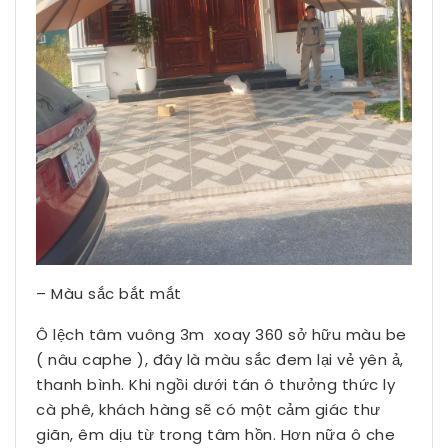
– Màu sắc bắt mắt
Ô lệch tâm vuông 3m xoay 360 sở hữu màu be
( nâu caphe ), đây là màu sắc đem lại vẻ yên ả,
thanh bình. Khi ngồi dưới tán ô thưởng thức ly
cà phê, khách hàng sẽ có một cảm giác thư
giãn, êm dịu từ trong tâm hồn. Hơn nữa ô che