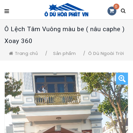
0
Ô Lệch Tâm Vuông màu be ( nâu caphe )
Xoay 360
Trang chủ
/
Sản phẩm
/
Ô Dù Ngoài Trời