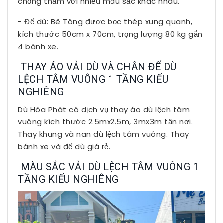
chống thấm với nhiều màu sắc khác nhau.
- Đế dù: Bê Tông được bọc thép xung quanh,
kích thước 50cm x 70cm, trọng lượng 80 kg gắn
4 bánh xe.
THAY ÁO VẢI DÙ VÀ CHÂN ĐẾ DÙ
LỆCH TÂM VUÔNG 1 TẦNG KIỂU
NGHIÊNG
Dù Hòa Phát có dịch vụ thay áo dù lệch tâm
vuông kích thước 2.5mx2.5m, 3mx3m tận nơi.
Thay khung và nan dù lệch tâm vuông. Thay
bánh xe và đế dù giá rẻ.
MÀU SẮC VẢI DÙ LỆCH TÂM VUÔNG 1
TẦNG KIỂU NGHIÊNG