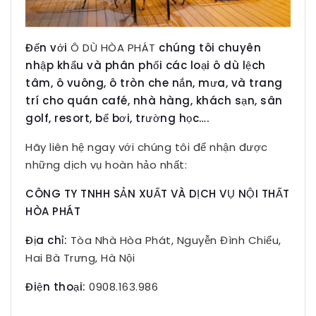
Đến với
Ô DÙ HÒA PHÁT
chúng tôi chuyên
nhập khẩu và phân phối các loại ô dù lệch
tâm, ô vuông, ô tròn che nắn, mưa, và trang
trí cho quán café, nhà hàng, khách sạn, sân
golf, resort, bể bơi, trường học….
Hãy liên hệ ngay với chúng tôi để nhận được
những dịch vụ hoàn hảo nhất:
CÔNG TY TNHH SẢN XUẤT VÀ DỊCH VỤ NỘI THẤT
HÒA PHÁT
Địa chỉ:
Tòa Nhà Hòa Phát, Nguyễn Đình Chiểu,
Hai Bà Trưng, Hà Nội
Điện thoại:
0908.163.986