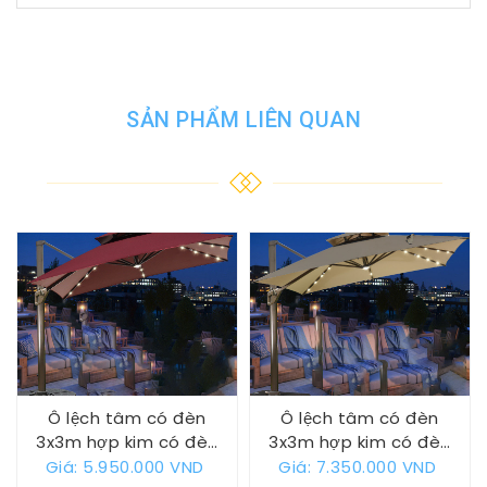
SẢN PHẨM LIÊN QUAN
Ô lệch tâm có đèn
Ô lệch tâm có đèn
3x3m hợp kim có đèn
3x3m hợp kim có đèn
dạng sao màu đỏ mận
dạng sao màu Be cffe
Giá: 5.950.000 VND
Giá: 7.350.000 VND