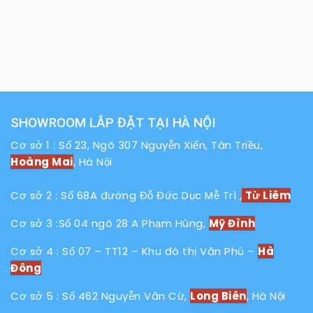
SHOWROOM LẮP ĐẶT TẠI HÀ NỘI
Cơ sở 1 : Số 23, Ngõ 307 Nguyễn Xiển, Tân Triều,
Hoàng Mai
, Hà Nội
Cơ sở 2 : Số 68A đường Đỗ Đức Dục Mễ Trì ,
Từ Liêm
Cơ sở 3 :Số 04 ngõ 28 A Phạm Hùng,
Mỹ Đình
Cơ sở 4 : Số 07 – TT12 – Khu đô thị Văn Phú –
Hà
Đông
Cơ sở 5 : Số 462 Nguyễn Văn Cừ,
Long Biên
, Hà Nội