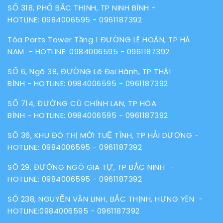
SỐ 318, PHỐ BẮC THỊNH, TP NINH BÌNH -
HOTLINE:
0984006595
-
0961187392
Tòa Parts Tower Tầng 1 ĐƯỜNG LÊ HOÀN, TP HÀ
NAM - HOTLINE:
0984006595
-
0961187392
SỐ 6, Ngõ 38, ĐƯỜNG Lê Đại Hành, TP THÁI
BÌNH - HOTLINE:
0984006595
-
0961187392
SỐ 714, ĐƯỜNG CÙ CHÍNH LAN, TP HÒA
BÌNH - HOTLINE:
0984006595
-
0961187392
SỐ 36, KHU ĐÔ THỊ MỚI TUỆ TĨNH, TP HẢI DƯƠNG -
HOTLINE:
0984006595
-
0961187392
SỐ 29, ĐƯỜNG NGÔ GIA TỰ, TP BẮC NINH -
HOTLINE:
0984006595
-
0961187392
SỐ 238, NGUYỄN VĂN LINH, BẮC THỊNH, HƯNG YÊN -
HOTLINE:
0984006595
-
0961187392