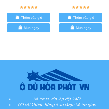
đế nhựa đổ nước
đế nhựa đổ nước
Thêm vào giỏ
Thêm vào giỏ
Mua ngay
Mua ngay
Hỗ trợ tư vấn lắp đặt 24/7
Đối với khách hàng ở xa được Hỗ trợ giao