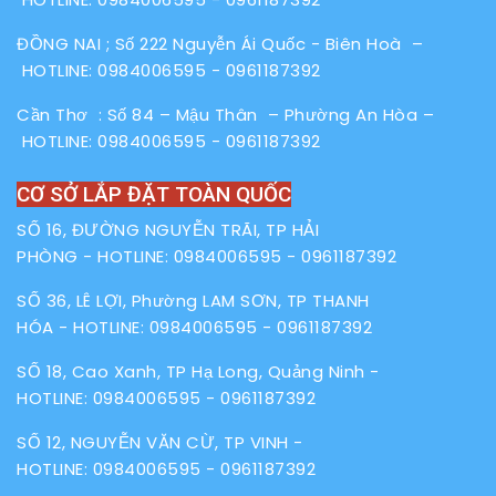
ĐỒNG NAI ; Số 222 Nguyễn Ái Quốc - Biên Hoà –
HOTLINE:
0984006595
-
0961187392
Cần Thơ : Số 84 – Mậu Thân – Phường An Hòa –
HOTLINE:
0984006595
-
0961187392
CƠ SỞ LẮP ĐẶT TOÀN QUỐC
SỐ 16, ĐƯỜNG NGUYỄN TRÃI, TP HẢI
PHÒNG - HOTLINE:
0984006595
-
0961187392
SỐ 36, LÊ LỢI, Phường LAM SƠN, TP THANH
HÓA - HOTLINE:
0984006595
-
0961187392
SỐ 18, Cao Xanh, TP Hạ Long, Quảng Ninh -
HOTLINE:
0984006595
-
0961187392
SỐ 12, NGUYỄN VĂN CỪ, TP VINH -
HOTLINE:
0984006595
-
0961187392