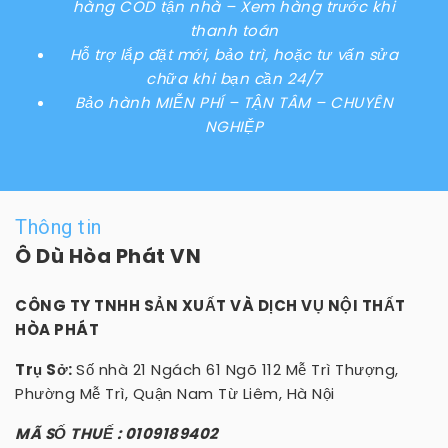
hàng COD tận nhà – Xem hàng trước khi
thanh toán
Hỗ trợ lắp đặt mới, bảo trì, hoặc tư vấn sửa
chữa khi bạn cần 24/7
Bảo hành MIỄN PHÍ – TẬN TÂM – CHUYÊN
NGHIỆP
Thông tin
Ô Dù Hòa Phát VN
CÔNG TY TNHH SẢN XUẤT VÀ DỊCH VỤ NỘI THẤT
HÒA PHÁT
Trụ Sở:
Số nhà 21 Ngách 61 Ngõ 112 Mễ Trì Thượng,
Phường Mễ Trì, Quận Nam Từ Liêm, Hà Nội
MÃ SỐ THUẾ : 0109189402