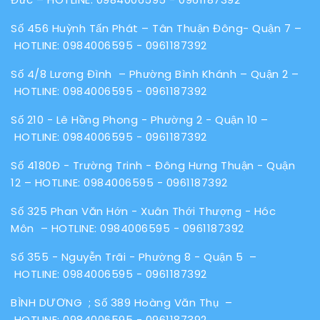
Số 456 Huỳnh Tấn Phát – Tân Thuận Đông- Quận 7 –
HOTLINE:
0984006595
-
0961187392
Số 4/8 Lương Đình – Phường Bình Khánh – Quận 2 –
HOTLINE:
0984006595
-
0961187392
Số 210 - Lê Hồng Phong - Phường 2 - Quận 10 –
HOTLINE:
0984006595
-
0961187392
Số 4180Đ - Trường Trinh - Đông Hưng Thuận - Quận
12 – HOTLINE:
0984006595
-
0961187392
Số 325 Phan Văn Hớn - Xuân Thới Thượng - Hóc
Môn – HOTLINE:
0984006595
-
0961187392
Số 355 - Nguyễn Trãi - Phường 8 - Quận 5 –
HOTLINE:
0984006595
-
0961187392
BÌNH DƯƠNG ; Số 389 Hoàng Văn Thụ –
HOTLINE:
0984006595
-
0961187392