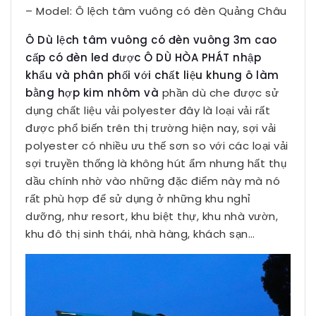
– Model: Ô lệch tâm vuông có đèn Quảng Châu
Ô Dù lệch tâm vuông có đèn vuông 3m cao
cấp có đèn led được Ô DÙ HÒA PHÁT nhập
khẩu và phân phối với chất liệu khung ô làm
bằng hợp kim nhôm và
phần dù che được sử
dụng chất liệu vải polyester đây là loại vải rất
được phổ biến trên thị trường hiện nay, sợi vải
polyester có nhiều ưu thế sơn so với các loại vải
sợi truyền thống là không hút ẩm nhưng hất thụ
dầu chính nhờ vào những đặc điểm này mà nó
rất phù hợp để sử dụng ở những khu nghỉ
dưỡng, như resort, khu biệt thự, khu nhà vườn,
khu đô thị sinh thái, nhà hàng, khách sạn…