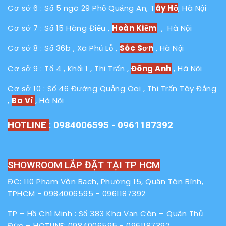
Cơ sở 6 : Số 5 ngõ 29 Phố Quảng An, T
ây Hồ
, Hà Nội
Cơ sở 7 : Số 15 Hàng Điếu ,
Hoàn Kiếm
, Hà Nội
Cơ sở 8 : Số 36b , Xã Phủ Lỗ ,
Sóc Sơn
, Hà Nội
Cơ sở 9 : Tổ 4 , Khối 1 , Thị Trấn ,
Đông Anh
, Hà Nội
Cơ sở 10 : Số 46 Đường Quảng Oai , Thị Trấn Tây Đằng
,
Ba Vì
, Hà Nội
HOTLINE
:
0984006595 - 0961187392
SHOWROOM LẮP ĐẶT TẠI TP HCM
ĐC: 110 Phạm Văn Bạch, Phường 15, Quận Tân Bình,
TPHCM -
0984006595
-
0961187392
TP – Hồ Chí Minh : Số 383 Kha Vạn Cân – Quận Thủ
Đức – HOTLINE:
0984006595
-
0961187392