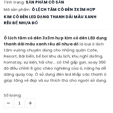
Tình trạng:
SẢN PHẨM CÓ SẴN
Mã sản phẩm:
Ô LỆCH TÂM CÓ ĐÈN 3X3M HỢP
KIM CÓ ĐÈN LED DẠNG THANH DÀI MÀU XANH
RÊU ĐẾ NHỰA ĐỔ
Ô lệch tâm có đèn 3x3m hợp kim có đèn LED dạng
thanh dài màu xanh rêu đế nhựa đổ
là loại ô lệch
tâm vuông chuyên dùng cho những quán Cafe,
Resort, Bãi biển, bể bơi khu du lịch, khu nghỉ dưỡng,
homstay, sự kiện, hội chợ... có thể gấp gọn, xoay 360
độ điều chỉnh 6 góc chéo nghiêng của ô, nâng hạ dễ
dàng quay tay. Ô sử dụng đèn led khắp các thanh ô
giúp tăng vẻ đẹp và sự thích thú cho người sử dụng.
Số lượng: