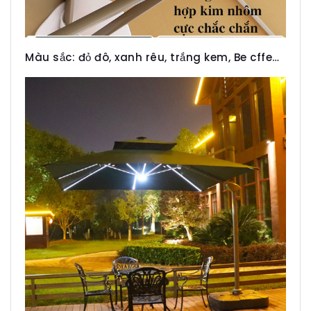
Màu sắc: đỏ đô, xanh rêu, trắng kem, Be cffe…